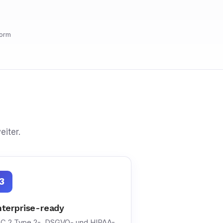
orm
eiter.
3
terprise-ready
C 2 Type 2-, DSGVO- und HIPAA-