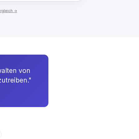
rgleich →
walten von
utreiben."