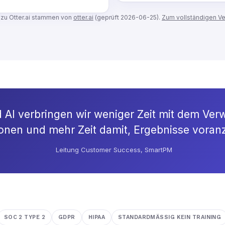
zu Otter.ai stammen von
otter.ai
(geprüft 2026-06-25).
Zum vollständigen Ve
d AI verbringen wir weniger Zeit mit dem Ver
onen und mehr Zeit damit, Ergebnisse voranz
Leitung Customer Success, SmartPM
SOC 2 TYPE 2
GDPR
HIPAA
STANDARDMÄSSIG KEIN TRAINING