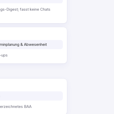
ngs-Digest; fasst keine Chats
rminplanung & Abwesenheit
w-ups
m
nterzeichnetes BAA