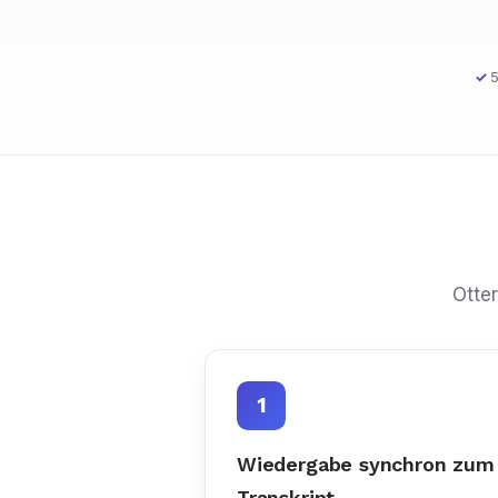
5
Otter
1
Wiedergabe synchron zum
Transkript