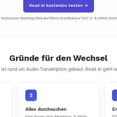
Read AI kostenlos testen →
 kostenlose Meetings/Monat
Keine Kreditkarte
SOC 2- & HIPAA-konf
Gründe für den Wechsel
 ist rund um Audio-Transkription gebaut. Read AI geht w
2
Alles durchsuchen
En
Eine Frage über Meetings, E-Mails,
SO