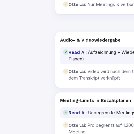
: Nur Meetings & verb
Otter.ai
Audio- & Videowiedergabe
: Aufzeichnung + Wiede
Read AI
Plänen)
: Video wird nach dem Ca
Otter.ai
dem Transkript verknüpft
Meeting-Limits in Bezahlplänen
: Unbegrenzte Meetings
Read AI
: Pro begrenzt auf 1.20
Otter.ai
Meeting