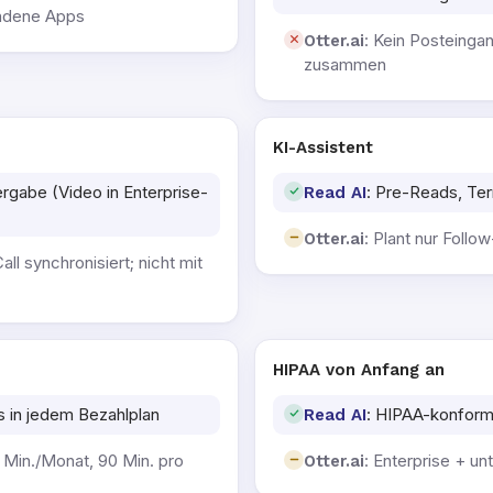
undene Apps
: Kein Posteinga
Otter.ai
zusammen
KI-Assistent
rgabe (Video in Enterprise-
: Pre-Reads, Te
Read AI
: Plant nur Follo
Otter.ai
ll synchronisiert; nicht mit
HIPAA von Anfang an
 in jedem Bezahlplan
: HIPAA-konfor
Read AI
0 Min./Monat, 90 Min. pro
: Enterprise + u
Otter.ai