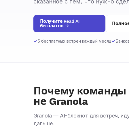
сказанное с тем, что нужно сде
Получите Read AI
Полное
бесплатно →
5 бесплатных встреч каждый месяц
Банко
Почему команды 
не Granola
Granola — AI-блокнот для встреч, ид
дальше.