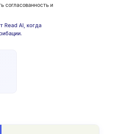
ть согласованность и
 Read AI, когда
рибации.