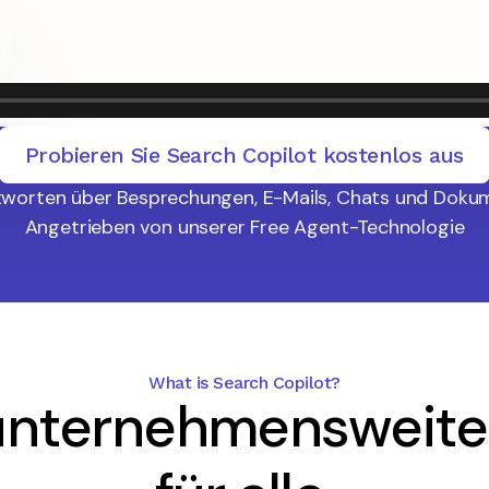
Probieren Sie Search Copilot kostenlos aus
ntworten über Besprechungen, E-Mails, Chats und Doku
Angetrieben von unserer Free Agent-Technologie
What is Search Copilot?
 unternehmensweit