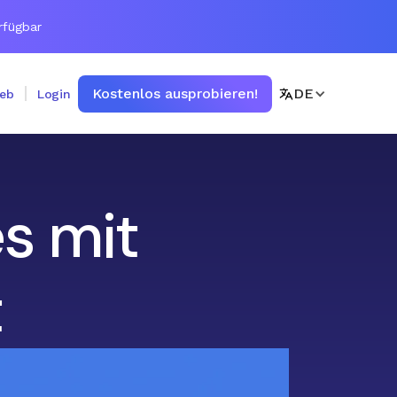
rfügbar
Kostenlos ausprobieren!
DE
ieb
Login
es mit
t