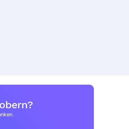
robern?
anken.