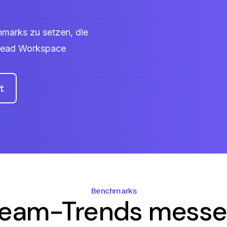
marks zu setzen, die
 Read Workspace
t
Benchmarks
eam-Trends mess