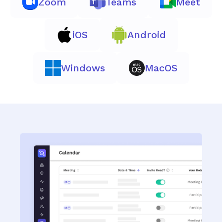
Zoom
Teams
Meet
iOS
Android
Windows
MacOS