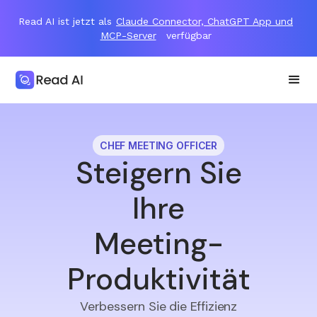
Read AI ist jetzt als
Claude Connector, ChatGPT App und
MCP-Server
verfügbar
CHEF MEETING OFFICER
Steigern Sie
Ihre
Meeting-
Produktivität
Verbessern Sie die Effizienz