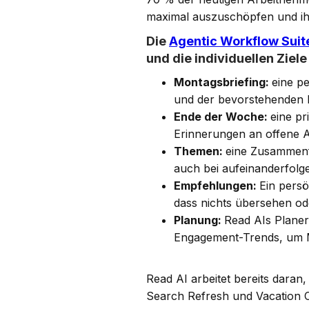
maximal auszuschöpfen und ihr
Die
Agentic Workflow Suit
und die individuellen Ziele
Montagsbriefing:
eine p
und der bevorstehenden P
Ende der Woche:
eine p
Erinnerungen an offene 
Themen:
eine Zusammenf
auch bei aufeinanderfolg
Empfehlungen:
Ein persö
dass nichts übersehen od
Planung:
Read AIs Planer 
Engagement-Trends, um Me
Read AI arbeitet bereits daran
Search Refresh und Vacation 