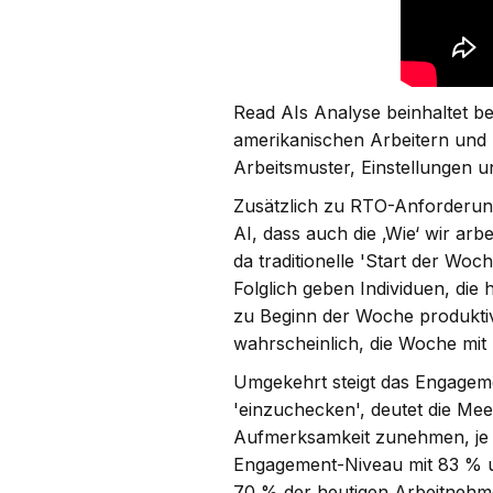
Read AIs Analyse beinhaltet b
amerikanischen Arbeitern und z
Arbeitsmuster, Einstellungen 
Zusätzlich zu RTO-Anforderung
AI, dass auch die ‚Wie‘ wir ar
da traditionelle 'Start der Wo
Folglich geben Individuen, die h
zu Beginn der Woche produktive
wahrscheinlich, die Woche mit
Umgekehrt steigt das Engageme
'einzuchecken', deutet die Me
Aufmerksamkeit zunehmen, je 
Engagement-Niveau mit 83 % u
70 % der heutigen Arbeitnehmer