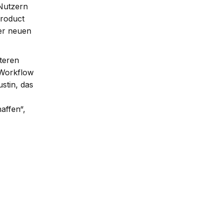
 Nutzern
Product
ser neuen
rteren
 Workflow
stin, das
affen“,