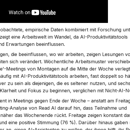
eobachtete, empirische Daten kombiniert mit Forschung un
eigt eine Arbeitswelt im Wandel, da AI-Produktivitätstools
und Erwartungen beeinflussen.
en, die beeinflussen, wo wir arbeiten, zeigen Lesungen v
beiten sich verändert. Wöchentliche Arbeitsmuster verschieb
che'-Meetings von Montagen auf die Mitte der Woche verleg
äufig mit AI-Produktivitätstools arbeiten, fast doppelt so hä
r zu sein als diejenigen, die es seltener nutzen, und sech
 Klarheit und Fokus zu beginnen, verglichen mit Nicht-AI-
nt in Meetings gegen Ende der Woche – anstatt am Freita
eting-Analyse von Read AI darauf hin, dass Teilnahme und
näher das Wochenende rückt. Freitage zeigen konstant da
nd eine positive Stimmung (76 %). Darüber hinaus gaben 
 an, einen AI-Assistenten zu wollen, der ihnen hilft, ihr P