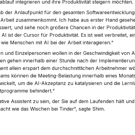
ablauf integrieren und ihre Produktivität steigern möchten.
tLab der Anlaufpunkt für den gesamten Softwareentwicklun
dem Arbeit zusammenkommt. Ich habe aus erster Hand geseh
ssiert, und sehe noch größere Chancen in der Produktivitä
I ist der Cursor für Produktivität. Es ist weit verbreitet, e
wie Menschen mit AI bei der Arbeit interagieren.“
n und Einzelpersonen wollen in der Geschwindigkeit von A
en gehen innerhalb einer Stunde nach der Implementierun
ent allein erspart dem durchschnittlichen Arbeitnehmer w
eams können die Meeting-Belastung innerhalb eines Mona
wickelt, um die AI-Akzeptanz zu katalysieren und die Lern
lotprogramme behindert.“
mative Assistent zu sein, der Sie auf dem Laufenden hält und
acht wie das Wischen bei Tinder“, sagte Shim.