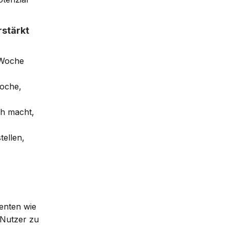
rstärkt
 Woche
Woche,
ch macht,
tellen,
genten wie
 Nutzer zu