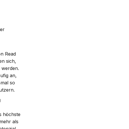
ter
on Read
en sich,
t werden.
ufig an,
smal so
Nutzern.
g
s höchste
mehr als
otenzial