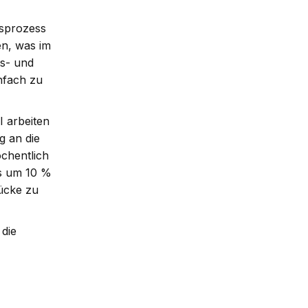
gsprozess
en, was im
ts- und
infach zu
I arbeiten
g an die
öchentlich
ts um 10 %
lücke zu
 die