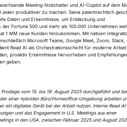
n wachsende Meeting-Notizhalter und AI-Copilot auf dem Ma
 AI jeden produktiver zu machen. Seine patentrechtlich gesc
iefe Daten und Erkenntnisse, um Entdeckung und
% der Fortune 500 und mehr als 100.000 Unternehmen welt
nat 1 MM neue Kunden hinzukommen. Mit nativen Integrati
einschließlich Microsoft Teams, Google Meet, Zoom, Slack
ient Read AI als Orchestrationsschicht für moderne Arbeit
inden, proaktiv Erkenntnisse hervorheben und Empfehlunge
en geben.
Prodege vom 15. bis 19. August 2025 durchgeführt und be
 oder einer hybriden Büro/Homeoffice-Umgebung arbeiten un
 ein digitales Gerät bei der Arbeit nutzen. Interne Read AI
mungen und das Engagement in U.S. Meetings aus einer
etings in den USA. zwischen Februar 2025 und August 202