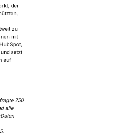
rkt, der
hützten,
weit zu
onen mit
, HubSpot,
 und setzt
n auf
fragte 750
d alle
-Daten
5.