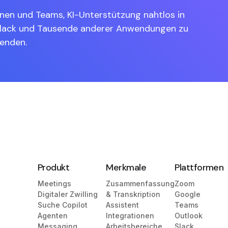
nen und Teams, KI-Unterstützung nahtlos in
Slack und Tausende anderer Anwendungen zu
wenden.
Produkt
Merkmale
Plattformen
Meetings
Zusammenfassung
Zoom
Digitaler Zwilling
& Transkription
Google
Suche Copilot
Assistent
Teams
Agenten
Integrationen
Outlook
Messaging
Arbeitsbereiche
Slack