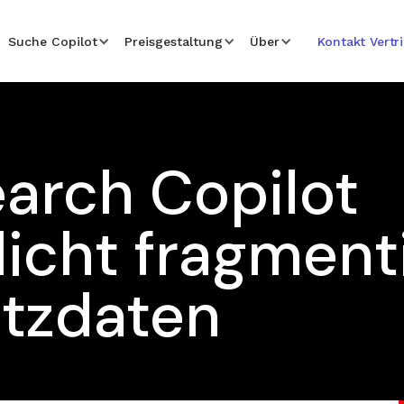
Suche Copilot
Preisgestaltung
Über
Kontakt Vertr
earch Copilot
licht fragment
atzdaten