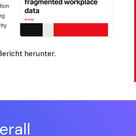
tion
eg
ity
Bericht herunter.
erall