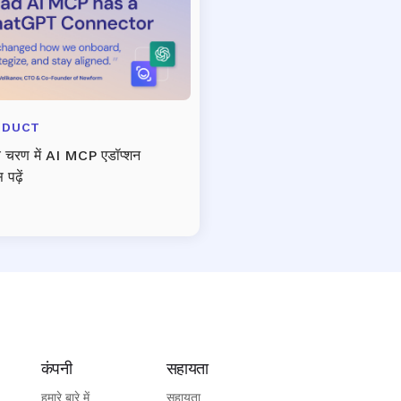
ODUCT
च चरण में AI MCP एडॉप्शन
 पढ़ें
कंपनी
सहायता
हमारे बारे में
सहायता