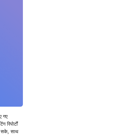
ए गए
 रिपोर्टों
ो सके, साथ