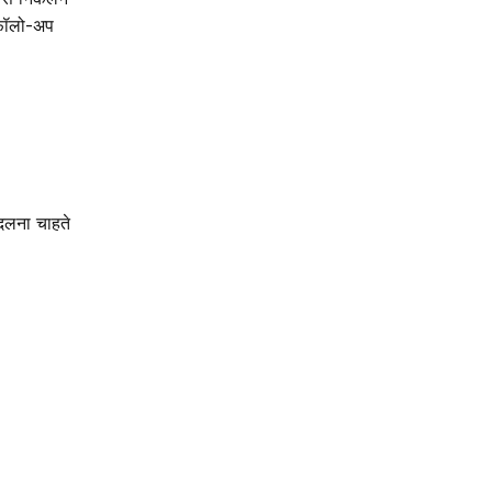
ए फॉलो-अप
दलना चाहते