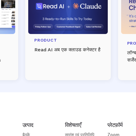
PRODUCT
PR
Read AI अब एक क्लाउड कनेक्टर है
लॉन्
s
सर्जेस
उत्पाद
विशेषताएँ
प्लेटफ़ॉर्म
बैठकें
सारांश एवं प्रतिलिपि
Zoom