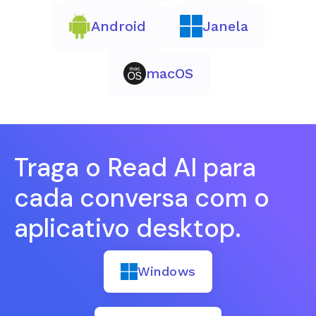
Android
Janela
macOS
Traga o Read AI para
cada conversa com o
aplicativo desktop.
Windows