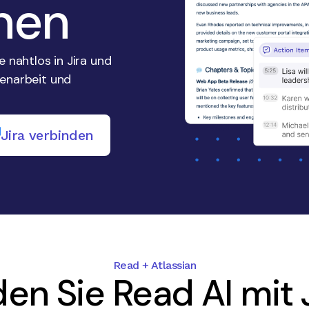
onen
 nahtlos in Jira und
enarbeit und
Jira verbinden
Read + Atlassian
en Sie Read AI mit 