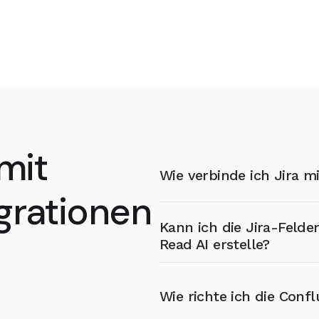
mit
Wie verbinde ich Jira 
grationen
Sie können Jira über die
App
Kann ich die Jira-Felde
Kontos verbinden. Befolgen S
Read AI erstelle?
und authentifizieren Sie sich
Ja, Sie können spezifische Fel
Wie richte ich die Conf
und Fälligkeitsdatum, direkt
beim Erstellen von Jira-Issu