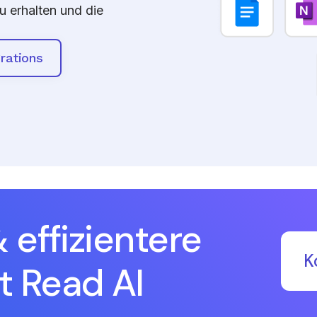
erhalten und die
rations
 effizientere
K
t Read AI