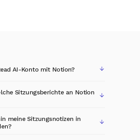
Read AI-Konto mit Notion?
Kontos mit Notion ist einfach. Über Ihr
lche Sitzungsberichte an Notion
en Sie zu den Integrationen
, wählen
ufforderungen, um Berechtigungen zu
bzuschließen. Die Notion-Integration
olle darüber, welche Sitzungsberichte mit
in meine Sitzungsnotizen in
-Plänen
(Pro, Enterprise, Enterprise+)
önnen manuell die Berichte auswählen, die
den?
sicherstellen, dass nur relevante Inhalte