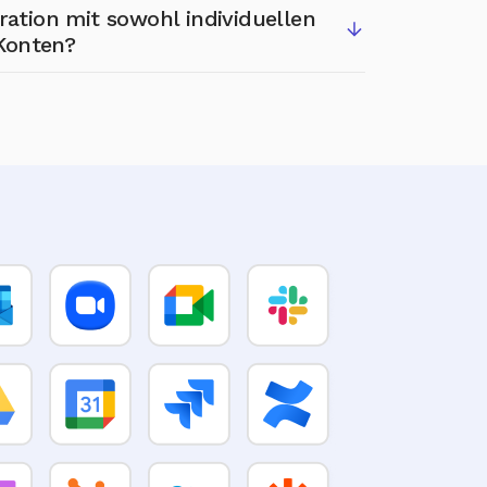
en, für jeden Sitzungsbericht eine
gration mit sowohl individuellen
ordneten Seite Ihrer Wahl zu erstellen,
Konten?
 übergeordnete Seite hat. Derzeit wird
n Datenbankeinträge nicht unterstützt; es
 mit individuellen als auch mit Team-
ten für diese Integration ausgewählt
l, sodass Sie anpassen können, wie
iert werden, um Ihren Anforderungen