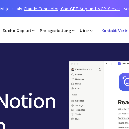
ist jetzt als
Claude Connector, ChatGPT App und MCP-Server
ve
Suche Copilot
Preisgestaltung
Über
Kontakt Vertr
Notion
n