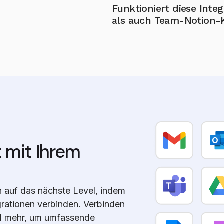
Ja! Read AI ermöglicht es Ihn
Funktioniert diese Inte
Unterseite unter einer überge
als auch Team-Notion-
sofern Read Zugriff auf diese
das Übertragen von Notizen i
Ja, die Integration ist sowohl
können nur übergeordnete Sei
Notion-Workspaces kompatibe
werden.
Berichte geteilt und organis
gerecht zu werden.
t mit Ihrem
n auf das nächste Level, indem
grationen verbinden. Verbinden
nd mehr, um umfassende