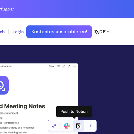
rfügbar
Kostenlos ausprobieren!
DE
ieb
Login