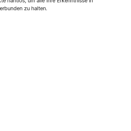
e nahtlos, um alle Ihre Erkenntnisse in
erbunden zu halten.