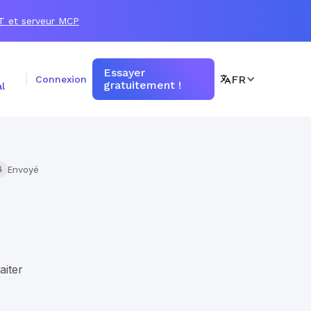
T et serveur MCP
Essayer
FR
Connexion
gratuitement !
l
Envoyé
3
aiter