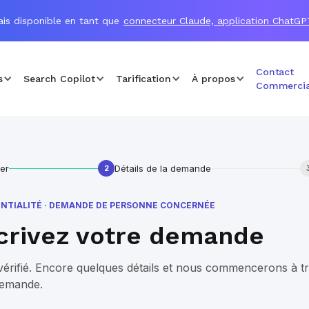
is disponible en tant que
connecteur Claude, application ChatGP
Contact
s
Search Copilot
Tarification
À propos
Commercia
ier
Détails de la demande
2
NTIALITÉ · DEMANDE DE PERSONNE CONCERNÉE
crivez votre demande
vérifié. Encore quelques détails et nous commencerons à tr
demande.