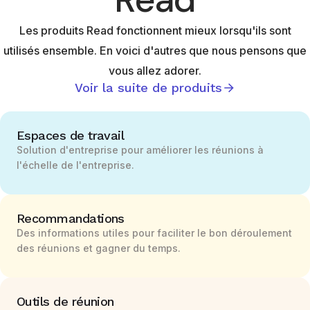
2. Recherchez des applications en entrant «
Meeting Recaps, Transcripts, Recording from
Les produits Read fonctionnent mieux lorsqu'ils sont
Read » dans la barre de recherche.
utilisés ensemble. En voici d'autres que nous pensons que
3. Cliquez sur l'application « Meeting Recaps,
Transcripts, Recording from Read ».
vous allez adorer.
4. Cliquez sur Installer. Remarque : Si vous voyez
Voir la suite de produits
l'option « Demander une pré-approbation » à la
place, le propriétaire de votre compte ou
l'administrateur doit approuver l'application avant
Espaces de travail
qu'elle ne puisse être installée. Cliquez sur «
Solution d'entreprise pour améliorer les réunions à
Demander une pré-approbation » pour envoyer
l'échelle de l'entreprise.
une demande à votre propriétaire/administrateur.
5. Une fois installée, l'application Zoom est
disponible dans le client de bureau pour être
Recommandations
utilisée lors d'une réunion.
Des informations utiles pour faciliter le bon déroulement
des réunions et gagner du temps.
Outils de réunion