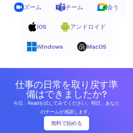
ズーム
チーム
会う
iOS
アンドロイド
Windows
MacOS
仕事の日常を取り戻す準
備はできましたか?
今日、Readを試してみてください。明日、あなた
のチームが感謝します。
無料で始める