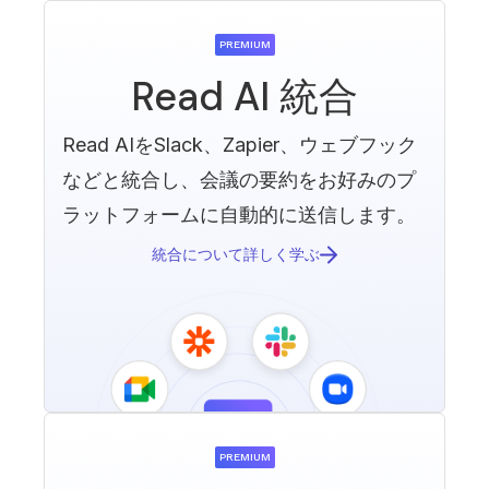
ムなど）がアプリサイドバーで利用可能になりま
でインストール可能なアプリを表示します。5. アプ
録音の透明性：Readが会議に参加する時に
す。会議終了後、Readダッシュボードのレポート
リ名の横にある「詳細を表示」をクリックしてもっ
は、ホストに参加許可を要求します（プラッ
PREMIUM
ページにアクセスして会議レポートを表示できま
と詳しく確認し、「追加」をクリックしてアプリを
トフォームと設定により異なります）。 会議
す。Readを使用して会議レポートを生成するため
Read AI 統合
インストールします。 「事前承認のリクエスト」
に参加した後、Readは名前付けされた参加者
のヒント: Zoom通話にReadアプリを自動的に開く
を選択した場合は、アカウント所有者または管理者
として表示され、ホストはいつでも削除する
場合は、アプリを開いて「...」を選択し、「ミーテ
がアプリのインストールを承認する必要がありま
ことができます。
Read AIをSlack、Zapier、ウェブフック
ィングで自動開く」を選びます。Read アシスタン
す。 「事前承認のリクエスト」をクリックして、
簡単なオプトアウト：Readは、チャットを有
トが自動的に会議に参加するようにする（Zoomで
などと統合し、会議の要約をお好みのプ
所有者/管理者にリクエストを送信します。6. 必要
効にしている場合、参加したことを示す通知
アプリを開く必要はありません）には、会議アシス
なアカウント情報にアクセスするための認証を行う
をユーザーに送信し、「opt out」と入力する
ラットフォームに自動的に送信します。
タント > 自動参加プリファレンスを訪れて会議役割
ためにWebページが起動します。 提供された指示
ことで簡単にReadを削除できます。
設定を更新します。
に従います。市場では: 1.
統合について詳しく学ぶ
安全で認定を受けている：私たちはSOC
https://marketplace.zoom.us/にアクセスし、サイ
Type 2認証を受けており、最高のデータセキ
ンインします。2. 「会議の要約、トランスクリプ
ュリティ基準を保証しています。
ト、Readからの録音」を入力してアプリを検索し
あなたのデータはあなたのものです：私たち
ます。3. 「会議の要約、トランスクリプト、Read
の信頼はすべてを意味します。 私たちはデー
からの録音」アプリをクリックします。4. インスト
タを他の誰にも販売または共有しません。
ールをクリックします。 「リクエスト事前承認」
あなたの選択が重要です：私たちのモデルへ
が表示される場合、アプリがインストールされる前
の貢献は完全にオプションです。 あなたが私
にアカウント所有者または管理者の承認が必要で
PREMIUM
たちとどのように関わるかを決定する力を与
す。 「リクエスト事前承認」をクリックして、所
えることを信じています。