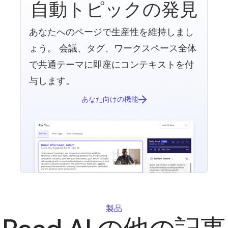
有者/管理者にリクエストを送信します。5. インス
自動トピックの発見
トール後、Zoomアプリは会議で使用するためにデ
スクトップクライアントで利用できます。
あなたへのページで生産性を維持しまし
ょう。 会議、タグ、ワークスペース全体
で共通テーマに即座にコンテキストを付
与します。
あなた向けの機能
製品