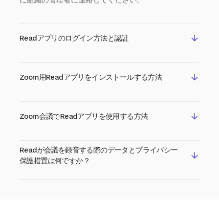
Readアプリのログイン方法と認証
初回ユーザー: Zoomアプリマーケットプレイスで
Zoom用Readアプリをインストールする方法
Readをインストールすると、アプリケーションの
承認が求められます。 利用するには、認証が必要
です。 次に、Readアカウントにログインするよう
Zoomアプリは、会議前にアプリマーケットプレイ
に求められます。 まだアカウントを作成していな
Zoom会議でReadアプリを使用する方法
ス、デスクトップクライアントのアプリタブ、また
い場合は、無料でサインアップできます。既存ユー
は LIVE会議中にインストールできます。会議中: 1.
ザー: Readアプリを開始する前にサインインが求め
会議を開始します。2. アプリオプションをクリック
られることがあります。
Zoom会議中にReadアプリを使うには、アプリタブ
します。3. 「発見」をクリックします。4. 会議の要
Readが会議を録音する際のデータとプライバシー
をクリックし、Readからの会議の要約、トランス
約、トランスクリプト、Readからの録音の詳細を
保護措置は何ですか？
クリプト、録音を選択します。 アカウントにサイ
確認して、アプリをインストールします。5. 画面上
ンインすると、アプリがサイドパネルで開き、
に表示される認証手順に従います。デスクトップク
Readでは、プライバシーを真摯に考慮しており、
Readアシスタントが参加者として会議に参加しま
ライアントの場合: 1. Zoomデスクトップクライアン
情報の取り扱いに自信を持っていただきたいと考え
す。 アシスタントが参加すると、リアルタイムの
トを開きます。2. アカウントにサインインします。
ています。 これは簡単な概要です：
メトリクス（感情、エンゲージメント、トークタイ
3. アプリタブをクリックします。4. Discoverタブ