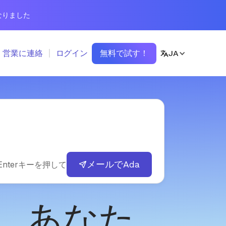
なりました
営業に連絡
ログイン
無料で試す！
JA
メールでAda
nterキーを押して
a、あなた