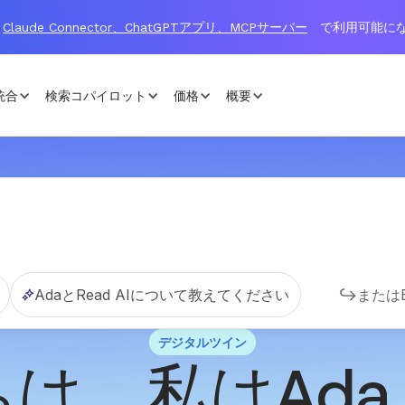
Claude Connector、ChatGPTアプリ、MCPサーバー
で利用可能に
統合
検索コパイロット
価格
概要
AdaとRead AIについて教えてください
またはE
デジタルツイン
は、私はAd