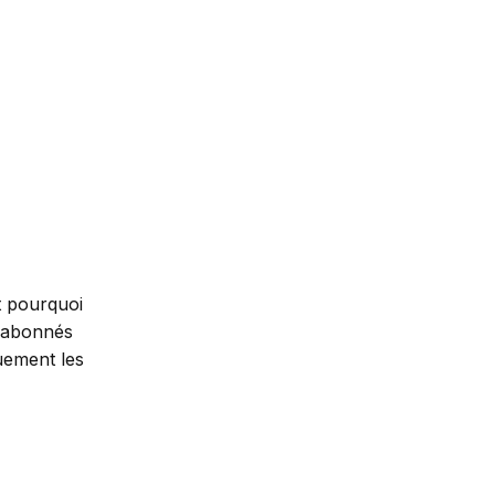
t pourquoi
s abonnés
uement les