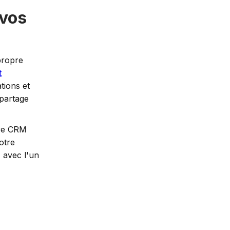
 vos
propre
t
tions et
 partage
tre CRM
otre
 avec l'un