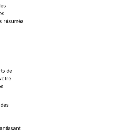
des
es
es résumés
ts de
votre
és
 des
antissant