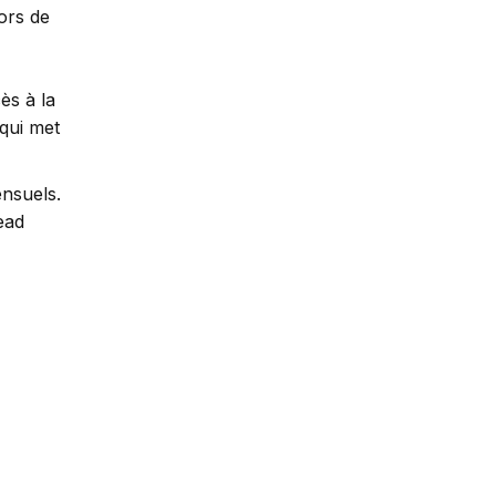
lors de
ès à la
 qui met
ensuels.
ead