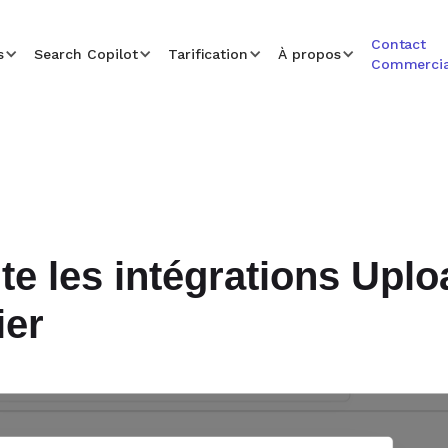
Contact
s
Search Copilot
Tarification
À propos
Commercia
e les intégrations Uplo
ier