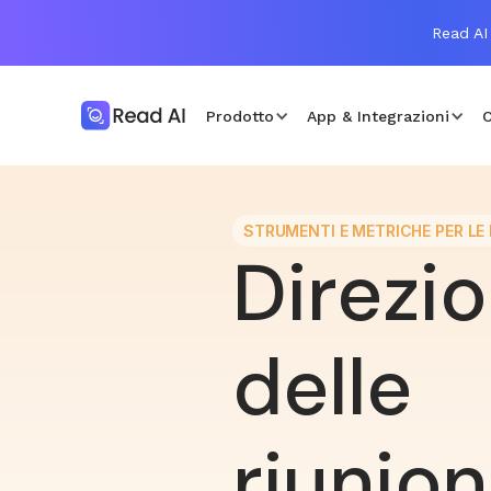
Read AI
Prodotto
App & Integrazioni
C
STRUMENTI E METRICHE PER LE 
Direzi
delle
riunion