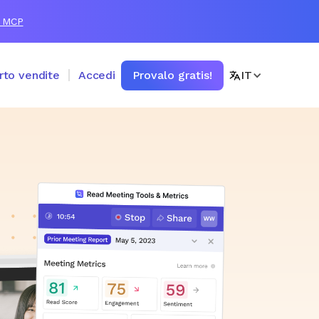
r MCP
arto vendite
Accedi
Provalo gratis!
IT