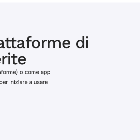
iattaforme di
rite
taforme) o come app
er iniziare a usare