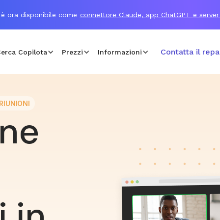
 è ora disponibile come
connettore Claude, app ChatGPT e serve
Contatta il rep
erca Copilota
Prezzi
Informazioni
RIUNIONI
one
i in