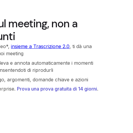
ul meeting, non a
nti
deo*,
insieme a Trascrizione 2.0
, ti dà una
uoi meeting
e rileva e annota automaticamente i momenti
nsentendoti di riprodurli
ogo, argomenti, domande chiave e azioni
erprise.
Prova una prova gratuita di 14 giorni
.