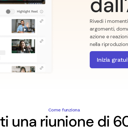
dall
Rivedi i moment
argomenti, doma
azione e reazion
nella riproduzion
Inizia grat
Come funziona
i una riunione di 6