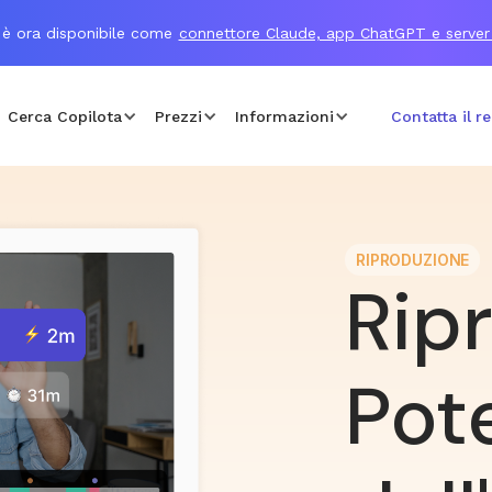
 è ora disponibile come
connettore Claude, app ChatGPT e serve
Cerca Copilota
Prezzi
Informazioni
Contatta il r
RIPRODUZIONE
Rip
Pot