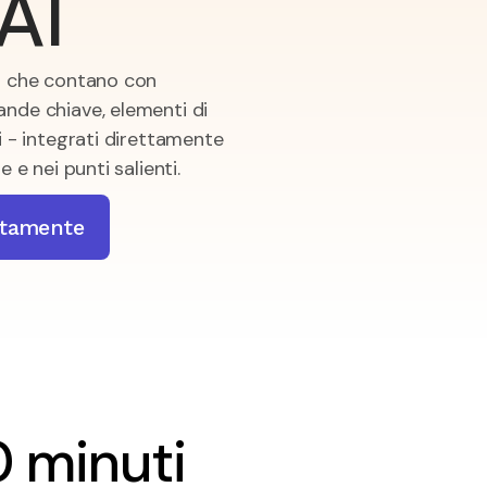
'AI
i che contano con
nde chiave, elementi di
i - integrati direttamente
e e nei punti salienti.
uitamente
0 minuti