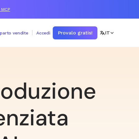
r MCP
Provalo gratis!
IT
eparto vendite
Accedi
roduzione
enziata