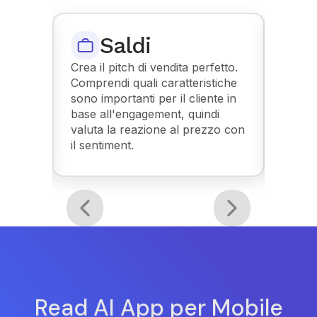
nto
Saldi
Crea il pitch di vendita perfetto.
Read i
Comprendi quali caratteristiche
la lez
 dà la
sono importanti per il cliente in
quelli 
a
base all'engagement, quindi
reazio
sa i
valuta la reazione al prezzo con
consen
ù.
il sentiment.
adattar
future
Read AI App per Mobile