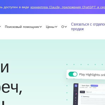
рь доступен в виде
коннектора Claude, приложения ChatGPT и с
Связаться с отдел
Поисковый помощник
Цены
О
продаж
ки
еч,