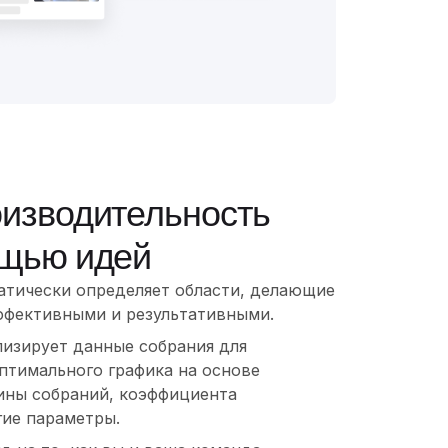
оизводительность
ощью идей
атически определяет области, делающие
ффективными и результативными.
лизирует данные собрания для
птимального графика на основе
ины собраний, коэффициента
гие параметры.