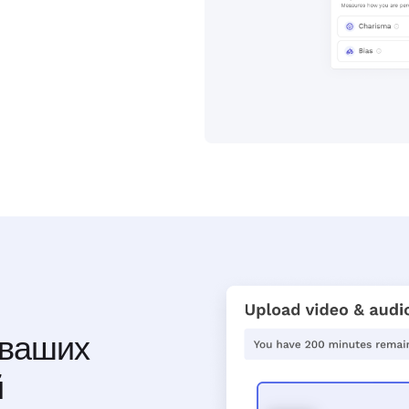
 ваших
й