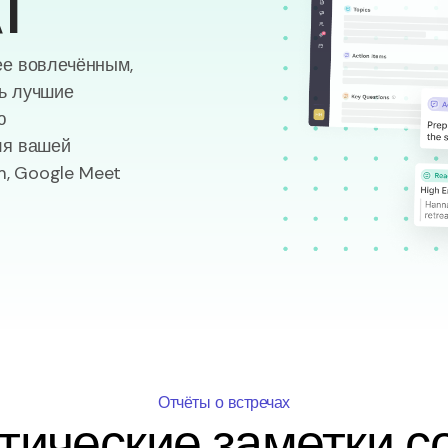
I
ее вовлечённым,
ть лучшие
ю
ля вашей
, Google Meet
Отчёты о встречах
тические заметки со