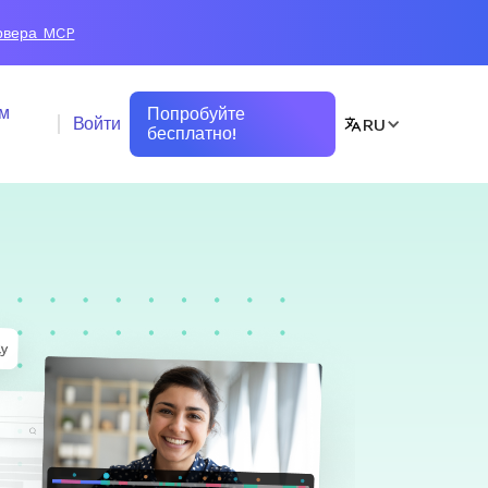
ервера MCP
ом
Попробуйте
Войти
RU
бесплатно!