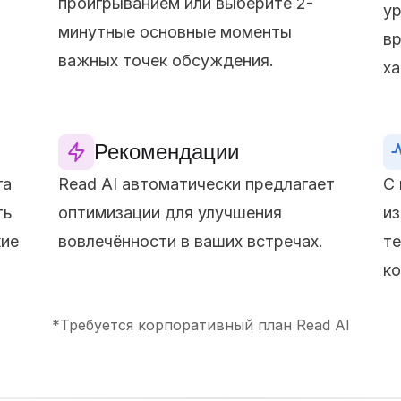
проигрыванием или выберите 2-
ур
минутные основные моменты
вр
важных точек обсуждения.
ха
Рекомендации
га
Read AI автоматически предлагает
С 
ть
оптимизации для улучшения
из
кие
вовлечённости в ваших встречах.
те
ко
*Требуется корпоративный план Read AI