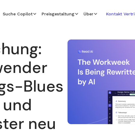
Suche Copilot
Preisgestaltung
Über
Kontakt Vertr
hung:
wender
gs-Blues
n und
ter neu