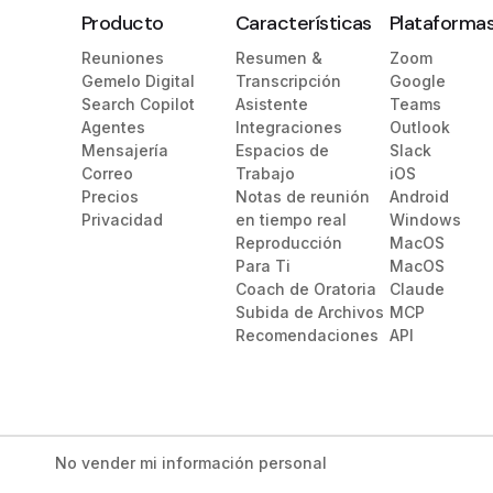
Producto
Características
Plataforma
Reuniones
Resumen &
Zoom
Gemelo Digital
Transcripción
Google
Search Copilot
Asistente
Teams
Agentes
Integraciones
Outlook
Mensajería
Espacios de
Slack
Correo
Trabajo
iOS
Precios
Notas de reunión
Android
Privacidad
en tiempo real
Windows
Reproducción
MacOS
Para Ti
MacOS
Coach de Oratoria
Claude
Subida de Archivos
MCP
Recomendaciones
API
No vender mi información personal