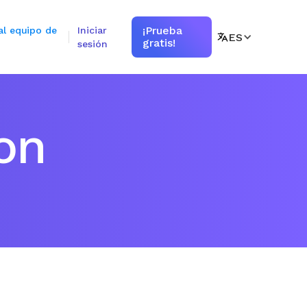
¡Prueba
al equipo de
Iniciar
ES
gratis!
sesión
on