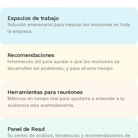
more).
Distribución
). Los usuarios también pueden
distribuir manualmente las notas de las reuniones
Espacios de trabajo
haciendo clic en el botón «Publicar en Slack»
Solución empresarial para mejorar las reuniones en toda
situado en la parte superior derecha del informe
la empresa.
de una reunión.
Sincronizar Slack con Read
The Slack Sync to Read integration allows users to
Recomendaciones
search their Slack messages from Read AI, adding
Información útil para ayudar a que las reuniones se
it as a source alongside your meeting transcripts,
desarrollen sin problemas, y para ahorrar tiempo.
and any other connected integrations like email
and CRM. Read AI uses MCP to search your Slack
messages in real-time, without having to save
Herramientas para reuniones
them to our system.
Métricas en tiempo real para ayudarte a entender a tu
audiencia más acertadamente.
Más información sobre las integraciones de Read
con Slack
en este artículo de soporte
.
Panel de Read
Su centro de análisis, tendencias y recomendaciones de