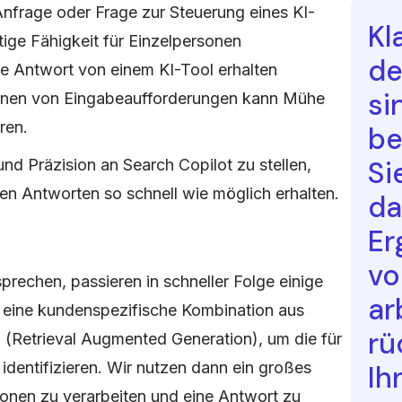
Anfrage oder Frage zur Steuerung eines KI-
Kl
htige Fähigkeit für Einzelpersonen
de
ste Antwort von einem KI-Tool erhalten
si
ernen von Eingabeaufforderungen kann Mühe
ren.
be
Si
nd Präzision an Search Copilot zu stellen,
gten Antworten so schnell wie möglich erhalten.
da
Er
vo
rechen, passieren in schneller Folge einige
ar
 eine kundenspezifische Kombination aus
rü
(Retrieval Augmented Generation), um die für
identifizieren. Wir nutzen dann ein großes
Ih
onen zu verarbeiten und eine Antwort zu