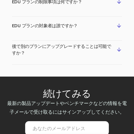
EDU プランの制限事項は何ですか？
と比較して大幅に割引された価格です。 無料Read
アカウントに比べ、EDUプランには以下の多くの利
点があります:
EDUプランの主な制限は次のとおりです:
EDU プランの対象者は誰ですか？
無制限の会議レポート vs 無料では月5件
年次契約が必須（月次オプションなし）
会議録画時間最大4時間 vs 無料では1時間
ワークスペース
の作成や参加はできない
ファイルアップロードレポート用の毎月のア
高等教育機関における現役の学生またはスタッフメ
後で別のプランにアップグレードすることは可能で
Hubspot、Salesforce、Zapier、ウェブフッ
ップロードクレジットを補填（EDUで100、
ンバーはEDUプランを利用できます。 .eduメール
すか？
クなどのプレミアム統合は使えない
EDU+ビデオで200）
アドレスを使用してReadにサインアップし、Read
から送信されたメールのリンクをクリックしてメー
For Youページ
とDaily Readポッドキャストへ
はい、EDUプランのユーザーは、
Readの他の有料
ルアドレスを確認する必要があります。 サインア
のアクセス
プラン
へのアップグレードがいつでも可能で、
プラ
ップした後、在学または所属している限り、EDUプ
音声/ビデオの再生とハイライトリール
ンと課金のページ
にアクセスすることで行えます。
ランを継続して更新できます。
（EDU+ビデオのみ）
アップグレード時に、Readは残りの期間に基づい
続けてみる
てアカウントに比例したクレジットを自動的に付与
します（チェックアウトの最終ステップで適用され
最新の製品アップデートやベンチマークなどの情報を電
た状態を確認できます）。
子メールで受け取るにはサインアップしてください。