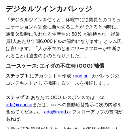
デジタルツインカバレッジ
「デジタルツインを使うと、休暇中に従業員とのコミュ
ニケーションを完全に断ち切ることができると同時に、
通常欠勤時に失われる生産性の 50% が維持され、従業
員1人あたり年間6,000ドルの節約になります」とシム氏
は言います。「人が不在のときにワークフローが中断さ
れることは過去のものとなりました。」
ユースケース:
エイダの不在時 (OOO) 補償
ステップ 1
: にアカウントを作成
read.ai
、カバレッジの
コンテキストとして機能するソースを接続します。
ステップ 2
: あなたの OOO レスポンスでは、cc:
ada@read.ai
または、cc への自動応答指示に次の内容を
含めてください。
ada@read.ai
フォローアップの質問が
あれば。
ステップ 3
: 質問があると、Ada は、お客様の情報スト