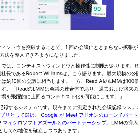
ィンドウを突破することで、1 回の会議にとどまらない拡張
会議方法を導入できるようになりました。
けでは、コンテキストウィンドウと操作性に制限があります。Re
であるRobert Williamsは、こう語ります。最大規模の
は約10回の会議に相当します。一方、Read AIのLMMは100
す。「ReadのLMMは会議の連合体であり、過去および将来
市場を飛躍的に上回るコンテキスト化を可能にします。」
会議を記録するシステムです。現在までに測定された会議記録システ
アプリとして選択
、
Google が Meet アドオンのローンチパ
び
マイクロソフトアズールとのパートナーシップ
。LMMの導
テムとしての地位を確立しつつあります。