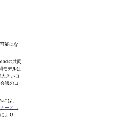
が可能にな
adの共同
公開モデルは
倍大きいコ
の会議のコ
ムには、
ートナーとし
入により、