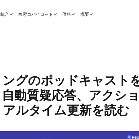
と統合
検索コパイロット
価格
概要
ィングのポッドキャスト
、自動質疑応答、アクシ
リアルタイム更新を読む