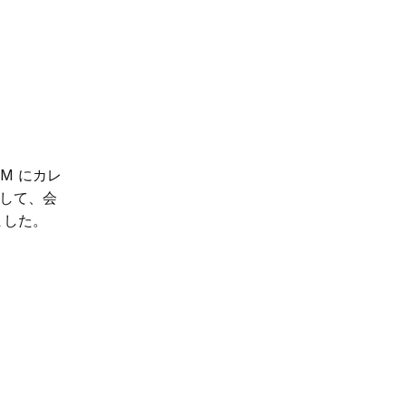
LM にカレ
用して、会
ました。