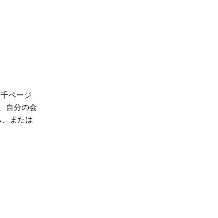
何千ページ
は、自分の会
ム、または