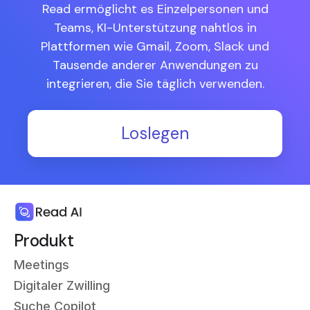
Read ermöglicht es Einzelpersonen und
Teams, KI-Unterstützung nahtlos in
Plattformen wie Gmail, Zoom, Slack und
Tausende anderer Anwendungen zu
integrieren, die Sie täglich verwenden.
Loslegen
Produkt
Meetings
Digitaler Zwilling
Suche Copilot