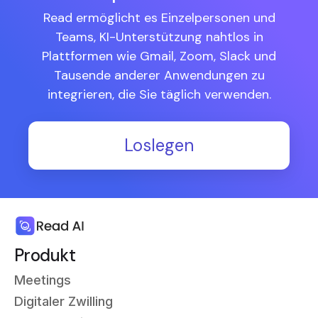
Read ermöglicht es Einzelpersonen und
Teams, KI-Unterstützung nahtlos in
Plattformen wie Gmail, Zoom, Slack und
Tausende anderer Anwendungen zu
integrieren, die Sie täglich verwenden.
Loslegen
Produkt
Meetings
Digitaler Zwilling