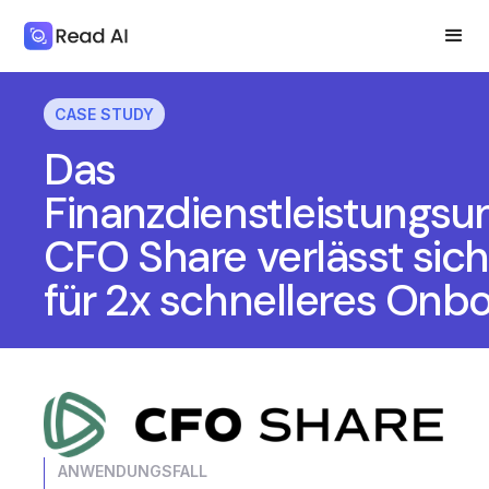
CASE STUDY
Das
Finanzdienstleistungs
CFO Share verlässt sich
für 2x schnelleres Onb
ANWENDUNGSFALL