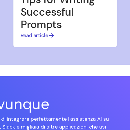
Successful
Prompts
Read article
ovunque
di integrare perfettamente l'assistenza AI su
lack e migliaia di altre applicazioni che usi