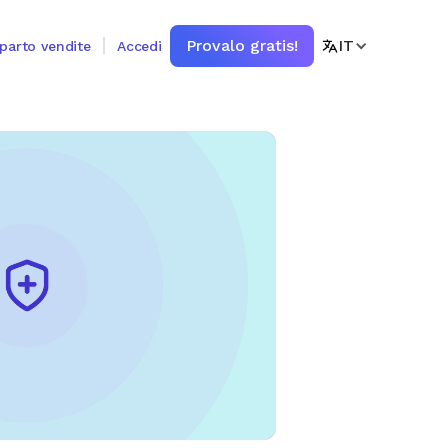
Provalo gratis!
IT
eparto vendite
Accedi