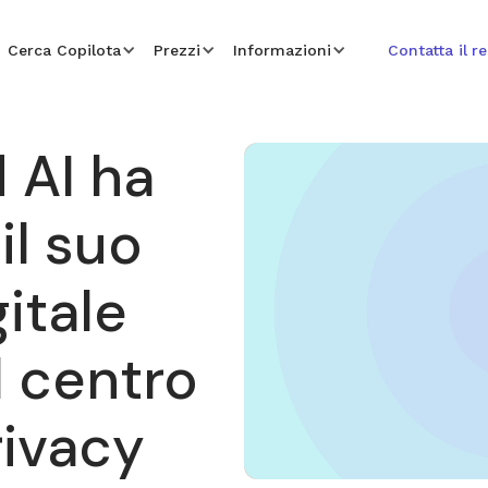
Cerca Copilota
Prezzi
Informazioni
Contatta il r
 AI ha
il suo
itale
 centro
rivacy