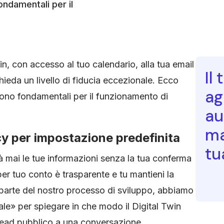
ondamentali per il
, con accesso al tuo calendario, alla tua email
Il
ichieda un livello di fiducia eccezionale. Ecco
ag
sono fondamentali per il funzionamento di
au
ma
acy per impostazione predefinita
tu
rà mai le tue informazioni senza la tua conferma
per tuo conto è trasparente e tu mantieni la
e parte del nostro processo di sviluppo, abbiamo
rale» per spiegare in che modo il Digital Twin
read pubblico a una conversazione