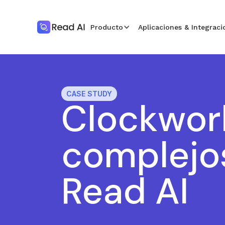
Producto
Aplicaciones & Integraci
CASE STUDY
Clockwor
complejos
Read AI