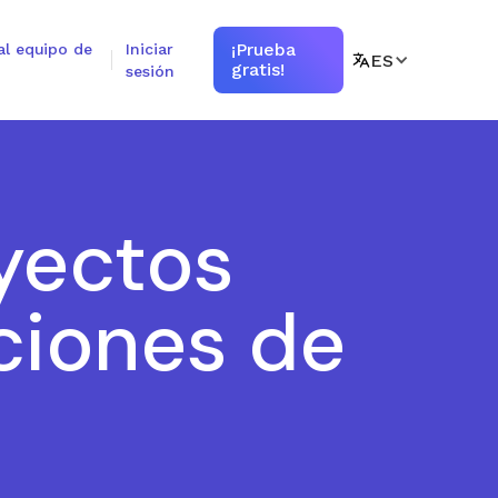
¡Prueba
al equipo de
Iniciar
ES
gratis!
sesión
yectos
ciones de