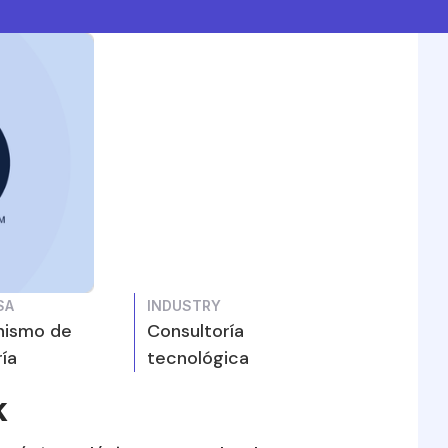
SA
INDUSTRY
ismo de
Consultoría
ría
tecnológica
k