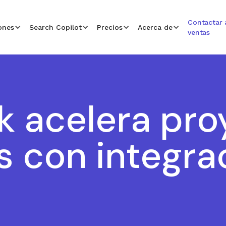
Contactar 
ones
Search Copilot
Precios
Acerca de
ventas
k acelera pro
 con integra