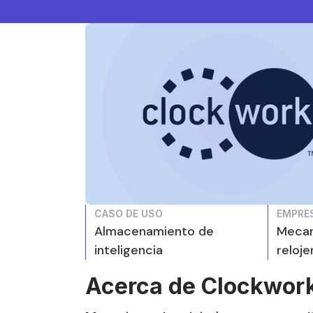
CASO DE USO
EMPRE
Almacenamiento de
Mecan
inteligencia
reloje
Acerca de Clockwor